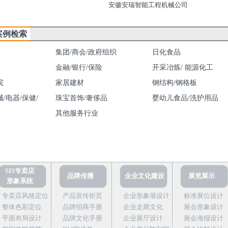
安徽安瑞智能工程机械公司
案例检索
集团/商会/政府组织
日化食品
金融/银行/保险
开采冶炼/ 能源化工
院
家居建材
钢结构/钢格板
/电器/保健/
珠宝首饰/奢侈品
婴幼儿食品/洗护用品
其他服务行业
SIS专卖店
品牌传播
企业文化建设
展览展示
形象系统
专卖店风格定位
产品宣传折页
企业形象墙设计
标准展位设计
整体色彩定位
品牌招商手册
企业走廊文化
展会形象设计
平面布局设计
品牌文化手册
企业展厅设计
展会海报设计