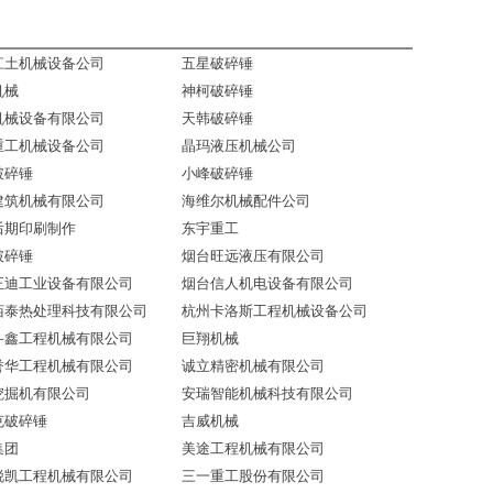
江土机械设备公司
五星破碎锤
机械
神柯破碎锤
机械设备有限公司
天韩破碎锤
重工机械设备公司
晶玛液压机械公司
破碎锤
小峰破碎锤
建筑机械有限公司
海维尔机械配件公司
后期印刷制作
东宇重工
破碎锤
烟台旺远液压有限公司
正迪工业设备有限公司
烟台信人机电设备有限公司
佰泰热处理科技有限公司
杭州卡洛斯工程机械设备公司
斗鑫工程机械有限公司
巨翔机械
誉华工程机械有限公司
诚立精密机械有限公司
挖掘机有限公司
安瑞智能机械科技有限公司
克破碎锤
吉威机械
集团
美途工程机械有限公司
锐凯工程机械有限公司
三一重工股份有限公司