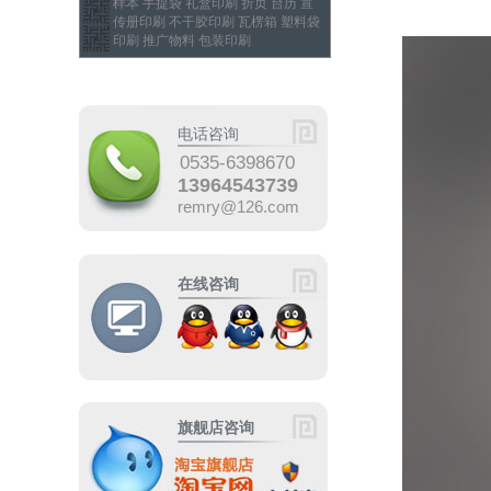
样本 手提袋 礼盒印刷 折页 台历 宣
传册印刷 不干胶印刷 瓦楞箱 塑料袋
印刷 推广物料 包装印刷
电话咨询
0535-6398670
13964543739
remry@126.com
在线咨询
旗舰店咨询