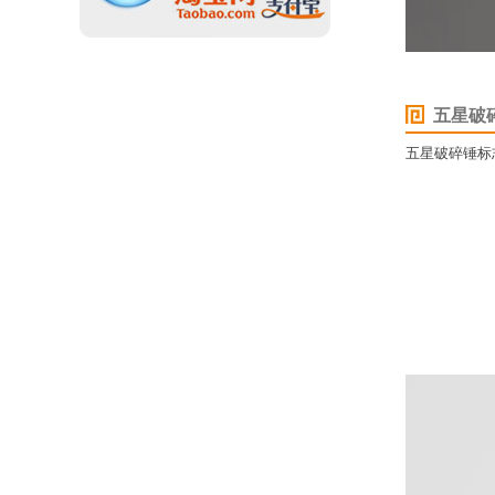
五星破
五星破碎锤标