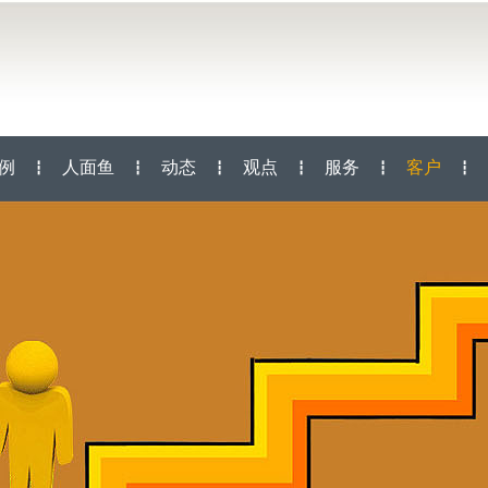
例
人面鱼
动态
观点
服务
客户
┇
┇
┇
┇
┇
┇