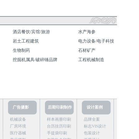
酒店餐饮/宾馆/旅游
水产海参
岩土工程建筑
电力设备/电子科技
生物制药
石材矿产
挖掘机属具/破碎锤品牌
工程机械制造
广告摄影
后期印刷制作
设计案例
机械设备
样本画册印刷
品牌全案
厂房环境
台历挂历印刷
标志VIS设计
医疗器械
手提袋印刷
包装设计