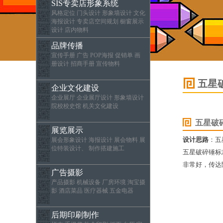
SIS专卖店形象系统
风格定位 门头设计 形象墙设计 文化
海报设计 专卖店空间规划 橱窗展示
设计 店内物料
品牌传播
宣传手册 广告 POP海报 促销单 画
册设计 招商手册 宣传物料
五星
企业文化建设
企业展厅 企业展厅设计 形象墙设计
院校校史馆 机关文化建设
五星破
展览展示
设计思路
：五
展会形象设计 海报设计 展会物料 展
位特装设计、 制作搭建施工
五星破碎锤标
非常好，传达
广告摄影
产品摄影 机械设备 厂房环境 淘宝摄
影 酒店菜品 医疗器械 五金电器
后期印刷制作