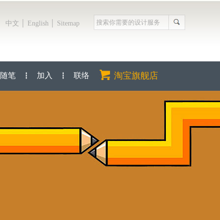
│
│
中文
English
Sitemap
淘宝旗舰店
随笔
加入
联络
┇
┇