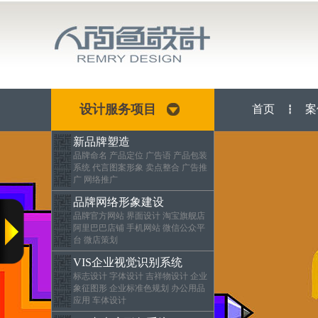
设计服务项目
首页
案
┇
新品牌塑造
品牌命名 产品定位 广告语 产品包装
系统 代言图案形象 卖点整合 广告推
广 网络推广
品牌网络形象建设
品牌官方网站 界面设计 淘宝旗舰店
阿里巴巴店铺 手机网站 微信公众平
台 微店策划
VIS企业视觉识别系统
标志设计 字体设计 吉祥物设计 企业
象征图形 企业标准色规划 办公用品
应用 车体设计