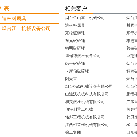
列表
相关客户：
烟台金山重工机械公司
烟台
 迪林科属具
迪林科属具
川腾
 烟台江土机械设备公司
东松破碎锤
东奇
东元破碎锤
雄进
韩明破碎锤
韩钴
博瑞德液压设备公司
巨翔
韩一破碎锤
烟台
卡斯伯破碎锤
科韩
阳光重工
烟台
烟台韩劲机械设备有限公司
烟台
山迪沃机械科技有限公司
鹏程
和美液压机械有限公司
广东
伯特利重工机械
炳辉
铭邦工程机械有限公司
韩贝
江西柯普柯机械有限公司
柳工
徐工集团
山东