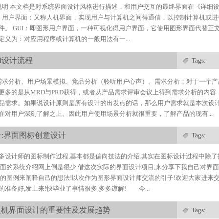
设计说明 本文档是对系统界面设计风格进行描述，和用户交互的最终界面在《详细
定义 用户界面：又称人机界面，实现用户与计算机之间得通信，以控制计算机或
件。 GUI：即图形用户界面，一种可视化得用户界面，它使用图形界面代替正文界
定义为：对应用程序或计算机的一般用法有一...
I设计流程
Tags:
需求分析、用户场景模拟、竞品分析（聆听用户心声）。需求分析：对于一个产
更多的是从MRD与PRD获得，或者从产品需求评审会议上得到需求分析的内容
品需求。如果说设计原则是所有设计的出发点的话，那么用户需求就是本次设
在对用户深刻了解之上。因此用户使用场景分析就很重要，了解产品的现有...
计:界面图标创意设计
Tags:
多设计师的图标制作过程,基本都是偏向技法的介绍.其实在图标设计过程中除
方面的系统介绍网上倒是很少.借这次实际的界面设计项目,来分享下我自己对界
富的图例来阐释自己的想法!以次作为图形界面设计师交流的引子!欢迎大家进来
准备好,发上来!快毕业了事情很多,多多谅解! 今...
人机界面设计的重要性及发展趋势
Tags: