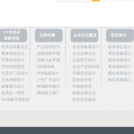
SIS专卖店
品牌传播
企业文化建设
展览展示
形象系统
专卖店风格定位
产品宣传折页
企业形象墙设计
标准展位设计
整体色彩定位
品牌招商手册
企业走廊文化
展会形象设计
平面布局设计
品牌文化手册
企业展厅设计
展会海报设计
空间功能规范
DM宣传单
企业产品陈列室
展会物料设计
专卖店门头设计
POP海报设计
导视系统设计
展位特装设计
文化海报设计
户外广告设计
院校校史馆
制作搭建施工
橱窗展示设计
终端陈列展示
学校陈列室
道具统一规范
网络媒介推广
校园走廊文化
SIS形象手册制作
机关文化建设