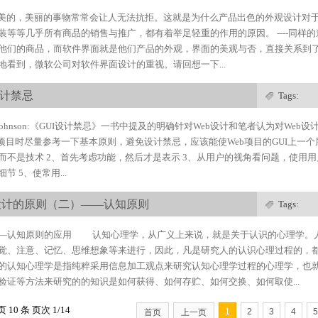
贪恋美的，美丽的事物常常会让人无法抗拒。这就是为什么产品出色的外观设计对
装等等几乎所有商品的销售与推广，都有着举足轻重的作用的原因。 ----同样
他们的商品，而软件界面就是他们产品的外观，界面的美观与否，直接关系到了软件
地看到，微软公司对软件界面设计的重视。请回想一下...
设计禁忌
Tags:
f Johnson:《GUI设计禁忌》一书中提及的明确针对Web设计和笔者认为对We
b项目时尽量参考一下基本原则，避免设计禁忌，应该能使Web项目的GUI上一个层
而不是技术 2、首先考虑功能，然后才是表示 3、从用户的视角看问题，使用用
节 5、使常用...
设计的原则（二）——认知原则
Tags:
—认知原则的应用 认知心理学，从广义上来说，就是关于认识的心理学。
觉、注意、记忆、思维想象等来进行，因此，凡是研究人的认识心理过程的，
的认知心理学是指纯粹采用信息加工观点来研究认知心理学过程的心理学，也
验证等方法来研究的的知识是如何获得、如何存贮、如何交换、如何取使...
页 10 条 页次 1/14
1
2
3
4
5
首页
上一页