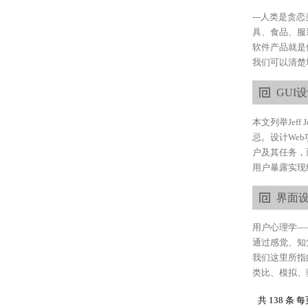
---人类是
具、食品、服
软件产品就是
我们可以清楚
GUI
本文列举Jef
忌。设计We
户及其任务，
用户暴露实现细
界面
用户心理学—
通过感觉、知
我们这里所指
类比、模拟、
共 138 条 每