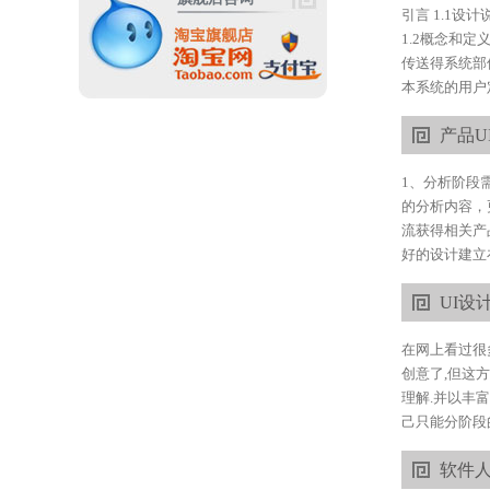
引言 1.1
1.2概念和
传送得系统部
本系统的用户
产品U
1、分析阶段
的分析内容，
流获得相关产
好的设计建立
UI设
在网上看过很
创意了,但这
理解.并以丰
己只能分阶段的
软件