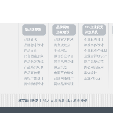
品牌网络
VIS企业视觉
新品牌塑造
形象建设
识别系统
品牌命名
品牌官方网站
企业标志设计
品牌标志设计
淘宝旗舰店
标准字体设计
产品文化
手机网站
企业标准色规划
代言图案形象
微信公众平台
企业吉祥物设计
产品包装系统
阿里巴巴店铺
应用系统规范
产品系列礼盒
微店策划
办公用品应用
产品宣传册
电商平台建设
车体设计
海报广告设计
品牌网络推广
企业VIS设计
营销物料设计
网络品牌管理
城市设计联盟 ┇
潍坊
日照
青岛
烟台
威海
更多