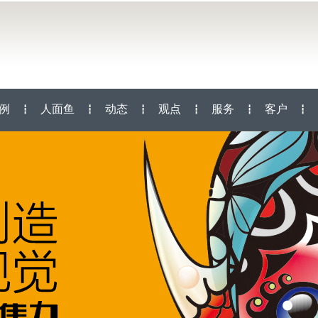
例
人面鱼
动态
观点
服务
客户
┇
┇
┇
┇
┇
┇