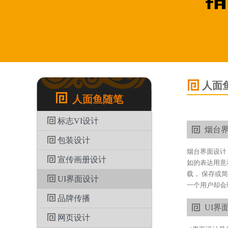
人面
人面鱼随笔
标志VI设计
烟台
包装设计
烟台界面设计
宣传画册设计
如的表达用意
载， 保存或
UI界面设计
一个用户却会
品牌传播
UI界
网页设计