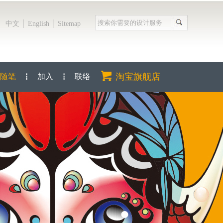
│
│
中文
English
Sitemap
淘宝旗舰店
随笔
加入
联络
┇
┇