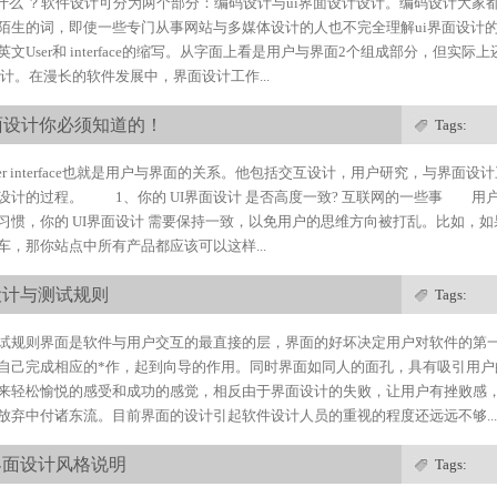
是什么 ？软件设计可分为两个部分：编码设计与ui界面设计设计。编码设计大家都
陌生的词，即使一些专门从事网站与多媒体设计的人也不完全理解ui界面设计的
文User和 interface的缩写。从字面上看是用户与界面2个组成部分，但实
计。在漫长的软件发展中，界面设计工作...
面设计你必须知道的！
Tags:
ser interface也就是用户与界面的关系。他包括交互设计，用户研究，与界面
设计的过程。 1、你的 UI界面设计 是否高度一致? 互联网的一些事 用
习惯，你的 UI界面设计 需要保持一致，以免用户的思维方向被打乱。比如，
车，那你站点中所有产品都应该可以这样...
设计与测试规则
Tags:
试规则界面是软件与用户交互的最直接的层，界面的好坏决定用户对软件的第
自己完成相应的*作，起到向导的作用。同时界面如同人的面孔，具有吸引用户
来轻松愉悦的感受和成功的感觉，相反由于界面设计的失败，让用户有挫败感
放弃中付诸东流。目前界面的设计引起软件设计人员的重视的程度还远远不够...
界面设计风格说明
Tags: