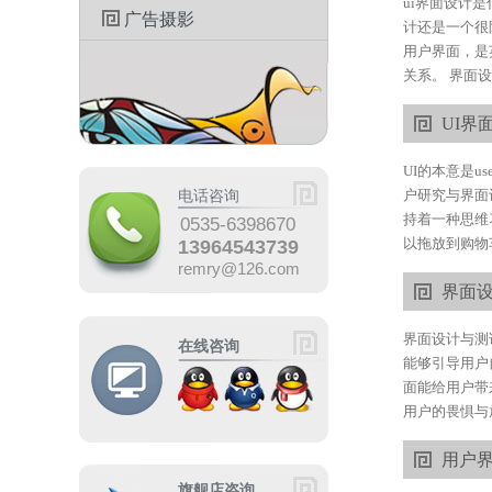
ui界面设计
广告摄影
计还是一个很
用户界面，是英
关系。 界面设
UI界
UI的本意是u
户研究与界面
电话咨询
持着一种思维
0535-6398670
以拖放到购物
13964543739
remry@126.com
界面
界面设计与测
在线咨询
能够引导用户
面能给用户带
用户的畏惧与
用户
旗舰店咨询