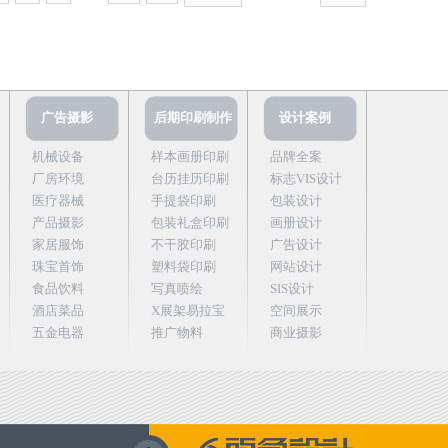
广告摄影
后期印刷制作
设计案例
机械设备
样本画册印刷
品牌全案
厂房环境
台历挂历印刷
标志VIS设计
医疗器械
手提袋印刷
包装设计
产品摄影
包装礼盒印刷
画册设计
家居服饰
不干胶印刷
广告设计
珠宝首饰
塑料袋印刷
网站设计
食品饮料
写真喷绘
SIS设计
酒店菜品
X展架易拉宝
空间展示
五金电器
推广物料
商业摄影