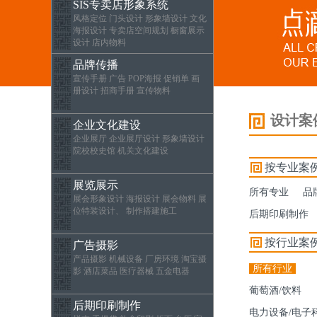
SIS专卖店形象系统
风格定位 门头设计 形象墙设计 文化
海报设计 专卖店空间规划 橱窗展示
设计 店内物料
品牌传播
宣传手册 广告 POP海报 促销单 画
册设计 招商手册 宣传物料
设计案
企业文化建设
企业展厅 企业展厅设计 形象墙设计
院校校史馆 机关文化建设
按专业案
展览展示
所有专业
品
展会形象设计 海报设计 展会物料 展
位特装设计、 制作搭建施工
后期印刷制作
按行业案
广告摄影
产品摄影 机械设备 厂房环境 淘宝摄
所有行业
影 酒店菜品 医疗器械 五金电器
葡萄酒/饮料
后期印刷制作
电力设备/电子