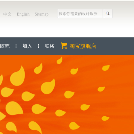
│
│
中文
English
Sitemap
淘宝旗舰店
随笔
加入
联络
┇
┇