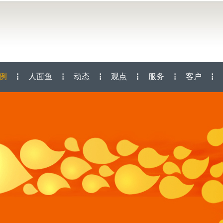
例
人面鱼
动态
观点
服务
客户
┇
┇
┇
┇
┇
┇