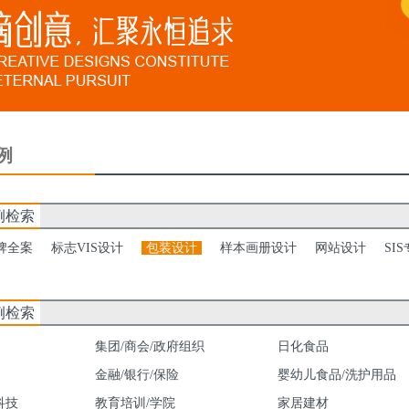
例
例检索
牌全案
标志VIS设计
包装设计
样本画册设计
网站设计
SI
例检索
集团/商会/政府组织
日化食品
金融/银行/保险
婴幼儿食品/洗护用品
科技
教育培训/学院
家居建材