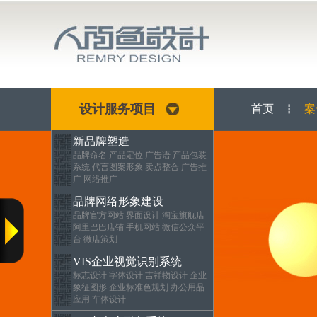
设计服务项目
首页
案
┇
新品牌塑造
品牌命名 产品定位 广告语 产品包装
系统 代言图案形象 卖点整合 广告推
广 网络推广
品牌网络形象建设
品牌官方网站 界面设计 淘宝旗舰店
阿里巴巴店铺 手机网站 微信公众平
台 微店策划
VIS企业视觉识别系统
标志设计 字体设计 吉祥物设计 企业
象征图形 企业标准色规划 办公用品
应用 车体设计