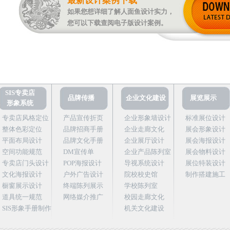
最新设计案例下载
如果您想详细了解人面鱼设计实力，
您可以下载查阅电子版设计案例。
SIS专卖店
品牌传播
企业文化建设
展览展示
形象系统
专卖店风格定位
产品宣传折页
企业形象墙设计
标准展位设计
整体色彩定位
品牌招商手册
企业走廊文化
展会形象设计
平面布局设计
品牌文化手册
企业展厅设计
展会海报设计
空间功能规范
DM宣传单
企业产品陈列室
展会物料设计
专卖店门头设计
POP海报设计
导视系统设计
展位特装设计
文化海报设计
户外广告设计
院校校史馆
制作搭建施工
橱窗展示设计
终端陈列展示
学校陈列室
道具统一规范
网络媒介推广
校园走廊文化
SIS形象手册制作
机关文化建设