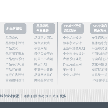
品牌网络
VIS企业视觉
SIS专卖店
新品牌塑造
形象建设
识别系统
形象系统
品牌命名
品牌官方网站
企业标志设计
专卖店风格
品牌标志设计
淘宝旗舰店
标准字体设计
整体色彩定
产品文化
手机网站
企业标准色规划
平面布局设
代言图案形象
微信公众平台
企业吉祥物设计
空间功能规
产品包装系统
阿里巴巴店铺
应用系统规范
专卖店门头
产品系列礼盒
微店策划
办公用品应用
文化海报设
产品宣传册
电商平台建设
车体设计
橱窗展示设
海报广告设计
品牌网络推广
企业VIS设计
道具统一规
营销物料设计
网络品牌管理
SIS形象手
城市设计联盟 ┇
潍坊
日照
青岛
烟台
威海
更多