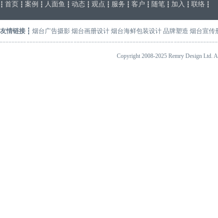
首页
案例
人面鱼
动态
观点
服务
客户
随笔
加入
联络
┇
┇
┇
┇
┇
┇
┇
┇
┇
┇
┇
友情链接
┇
烟台广告摄影
烟台画册设计
烟台海鲜包装设计
品牌塑造
烟台宣传
Copyright 2008-2025 Remry Design 