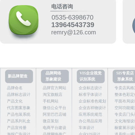
电话咨询
0535-6398670
13964543739
remry@126.com
品牌网络
VIS企业视觉
SIS专卖店
新品牌塑造
形象建设
识别系统
形象系统
品牌命名
品牌官方网站
企业标志设计
专卖店风格
品牌标志设计
淘宝旗舰店
标准字体设计
整体色彩定
产品文化
手机网站
企业标准色规划
平面布局设
代言图案形象
微信公众平台
企业吉祥物设计
空间功能规
产品包装系统
阿里巴巴店铺
应用系统规范
专卖店门头
产品系列礼盒
微店策划
办公用品应用
文化海报设
产品宣传册
电商平台建设
车体设计
橱窗展示设
海报广告设计
品牌网络推广
企业VIS设计
道具统一规