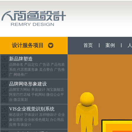
设计服务项目
首页
案例
┇
┇
新品牌塑造
品牌命名 产品定位 广告语 产品包装
系统 代言图案形象 卖点整合 广告推
广 网络推广
品牌网络形象建设
品牌官方网站 界面设计 淘宝旗舰店
阿里巴巴店铺 手机网站 微信公众平
台 微店策划
VIS企业视觉识别系统
标志设计 字体设计 吉祥物设计 企业
象征图形 企业标准色规划 办公用品
应用 车体设计