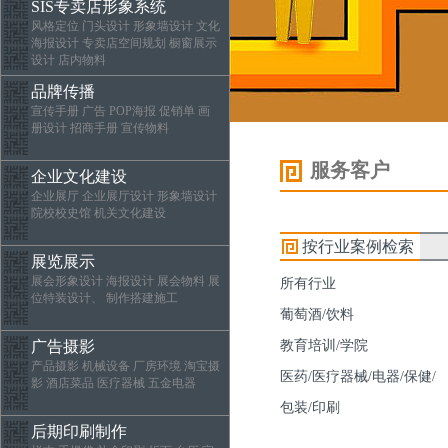
SIS专卖店形象系统
风格定位 门头设计 形象墙设计 文化
海报设计 专卖店空间规划 橱窗展示
设计 店内物料
品牌传播
宣传手册 广告 POP海报 促销单 画
册设计 招商手册 宣传物料
服务客户
企业文化建设
企业展厅 企业展厅设计 形象墙设计
院校校史馆 机关文化建设
按行业案例检索
展览展示
展会形象设计 海报设计 展会物料 展
所有行业
位特装设计、 制作搭建施工
葡萄酒/饮料
广告摄影
教育培训/学院
产品摄影 机械设备 厂房环境 淘宝摄
医药/医疗器械/电器/保健/
影 酒店菜品 医疗器械 五金电器
包装/印刷
后期印刷制作