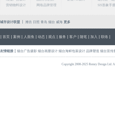
营销物料设计
网络品牌管理
SIS形象手
城市设计联盟 ┇
潍坊
日照
青岛
烟台
威海
更多
首页
案例
人面鱼
动态
观点
服务
客户
随笔
加入
联络
┇
┇
┇
┇
┇
┇
┇
┇
┇
┇
┇
友情链接
┇
烟台广告摄影
烟台画册设计
烟台海鲜包装设计
品牌塑造
烟台宣传
Copyright 2008-2025 Remry Design 