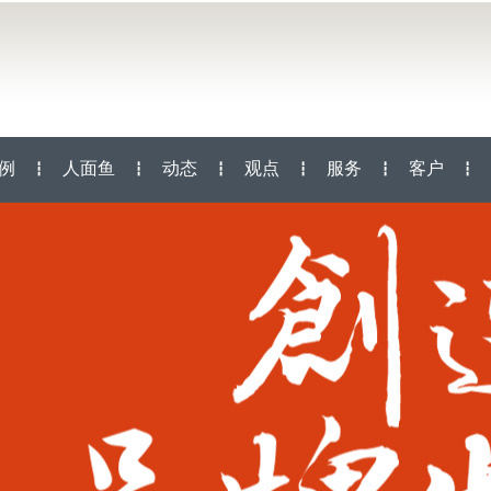
例
人面鱼
动态
观点
服务
客户
┇
┇
┇
┇
┇
┇