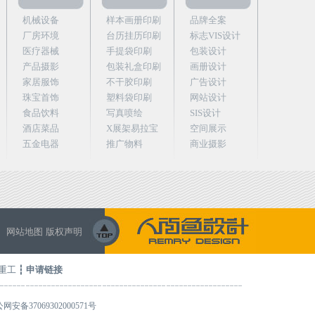
机械设备
样本画册印刷
品牌全案
厂房环境
台历挂历印刷
标志VIS设计
医疗器械
手提袋印刷
包装设计
产品摄影
包装礼盒印刷
画册设计
家居服饰
不干胶印刷
广告设计
珠宝首饰
塑料袋印刷
网站设计
食品饮料
写真喷绘
SIS设计
酒店菜品
X展架易拉宝
空间展示
五金电器
推广物料
商业摄影
网站地图
版权声明
重工
┇
申请链接
网安备37069302000571号