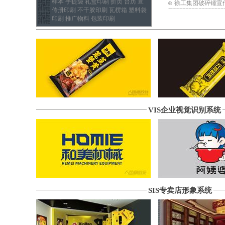
样本 手提袋 礼盒印刷 折页 台历 宣
⊕ 徐工集团破碎锤宣传
传册印刷 不干胶印刷 瓦楞箱 塑料袋
印刷 推广物料 包装印刷
VIS企业视觉识别系统
SIS专卖店形象系统