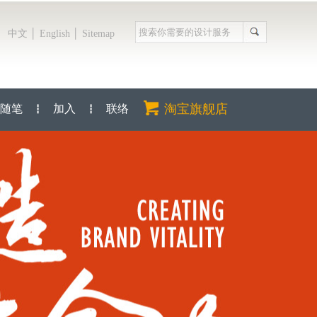
│
│
中文
English
Sitemap
淘宝旗舰店
随笔
加入
联络
┇
┇