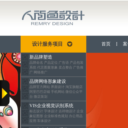
设计服务项目
首页
案
┇
新品牌塑造
品牌命名 产品定位 广告语 产品包装
系统 代言图案形象 卖点整合 广告推
广 网络推广
品牌网络形象建设
品牌官方网站 界面设计 淘宝旗舰店
阿里巴巴店铺 手机网站 微信公众平
台 微店策划
VIS企业视觉识别系统
标志设计 字体设计 吉祥物设计 企业
象征图形 企业标准色规划 办公用品
应用 车体设计