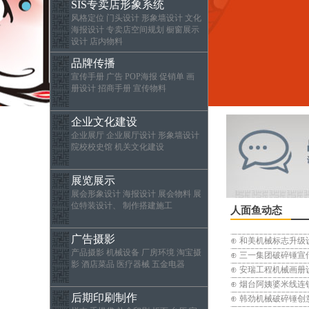
SIS专卖店形象系统
风格定位 门头设计 形象墙设计 文化
海报设计 专卖店空间规划 橱窗展示
设计 店内物料
品牌传播
宣传手册 广告 POP海报 促销单 画
册设计 招商手册 宣传物料
企业文化建设
企业展厅 企业展厅设计 形象墙设计
院校校史馆 机关文化建设
展览展示
展会形象设计 海报设计 展会物料 展
位特装设计、 制作搭建施工
人面鱼动态
广告摄影
⊕ 和美机械标志升
产品摄影 机械设备 厂房环境 淘宝摄
⊕ 三一集团破碎锤宣
影 酒店菜品 医疗器械 五金电器
⊕ 安瑞工程机械画册
⊕ 烟台阿姨婆米线连锁品
后期印刷制作
⊕ 韩劲机械破碎锤创