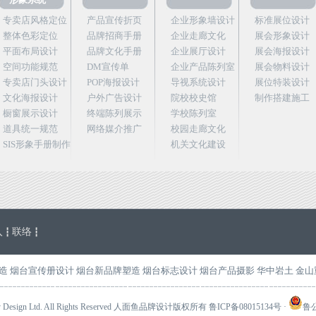
专卖店风格定位
产品宣传折页
企业形象墙设计
标准展位设计
整体色彩定位
品牌招商手册
企业走廊文化
展会形象设计
平面布局设计
品牌文化手册
企业展厅设计
展会海报设计
空间功能规范
DM宣传单
企业产品陈列室
展会物料设计
专卖店门头设计
POP海报设计
导视系统设计
展位特装设计
文化海报设计
户外广告设计
院校校史馆
制作搭建施工
橱窗展示设计
终端陈列展示
学校陈列室
道具统一规范
网络媒介推广
校园走廊文化
SIS形象手册制作
机关文化建设
入
联络
┇
┇
造
烟台宣传册设计
烟台新品牌塑造
烟台标志设计
烟台产品摄影
华中岩土
金山
emry Design Ltd. All Rights Reserved 人面鱼品牌设计版权所有
鲁ICP备08015134号
·
鲁公