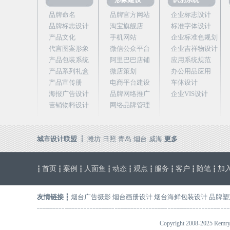
品牌命名
品牌官方网站
企业标志设计
品牌标志设计
淘宝旗舰店
标准字体设计
产品文化
手机网站
企业标准色规划
代言图案形象
微信公众平台
企业吉祥物设计
产品包装系统
阿里巴巴店铺
应用系统规范
产品系列礼盒
微店策划
办公用品应用
产品宣传册
电商平台建设
车体设计
海报广告设计
品牌网络推广
企业VIS设计
营销物料设计
网络品牌管理
城市设计联盟 ┇
潍坊
日照
青岛
烟台
威海
更多
首页
案例
人面鱼
动态
观点
服务
客户
随笔
加
┇
┇
┇
┇
┇
┇
┇
┇
┇
友情链接
┇
烟台广告摄影
烟台画册设计
烟台海鲜包装设计
品牌塑
Copyright 2008-2025 R