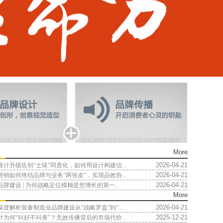
More
2026-04-21
计升级告别“土味”同质化，如何用设计构建信...
2026-04-21
销如何终结品牌与业务“两张皮”，实现品效协...
2026-04-21
牌建设 | 为何战略定位模糊是您增长的第一...
More
2026-04-21
度解析装备制造业品牌建设从“战略罗盘”到“...
2025-12-21
为何“叫好不叫座”？无效传播背后的市场代价...